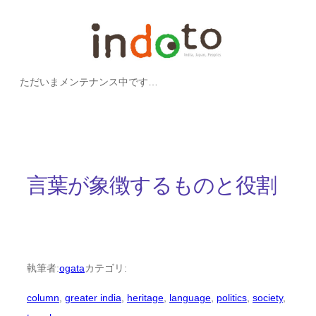
内
容
を
ただいまメンテナンス中です…
ス
キ
ッ
プ
言葉が象徴するものと役割
執筆者:
ogata
カテゴリ:
column
, 
greater india
, 
heritage
, 
language
, 
politics
, 
society
, 