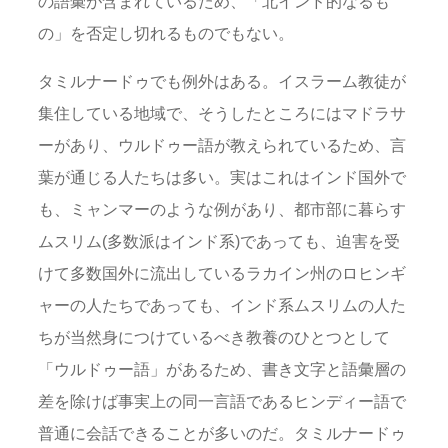
の語彙が含まれているため、「北インド的なるも
の」を否定し切れるものでもない。
タミルナードゥでも例外はある。イスラーム教徒が
集住している地域で、そうしたところにはマドラサ
ーがあり、ウルドゥー語が教えられているため、言
葉が通じる人たちは多い。実はこれはインド国外で
も、ミャンマーのような例があり、都市部に暮らす
ムスリム(多数派はインド系)であっても、迫害を受
けて多数国外に流出しているラカイン州のロヒンギ
ャーの人たちであっても、インド系ムスリムの人た
ちが当然身につけているべき教養のひとつとして
「ウルドゥー語」があるため、書き文字と語彙層の
差を除けば事実上の同一言語であるヒンディー語で
普通に会話できることが多いのだ。タミルナードゥ