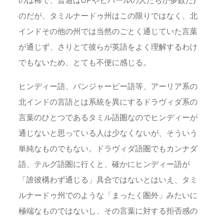
のは稀で、普通はUPやビハールの人たちが多数だ)
のだが、タミルナードゥ州はこの限りではなく、北
インドその他の州では当然のごとく通じていた言葉
が通じず、さりとて彼らが英語をよく理解するわけ
でもないため、とても不便に感じる。
ヒンディー語、バンジャービー語等、アーリア系の
北インドの言語とは系統を異にするドラヴィダ系の
言葉のひとつであるタミル語圏なのでヒンディーが
通じないと思っている人は少なくないが、そういう
単純なものでもない。ドラヴィダ語圏でもカンナダ
語、テルグ語圏に行くと、確かにヒンディー語が
「誰彼構わず通じる」具合ではないとはいえ、タミ
ルナードゥ州でのような「まったく圏外」みたいに
極端なものではないし、その言葉に対する拒否感の