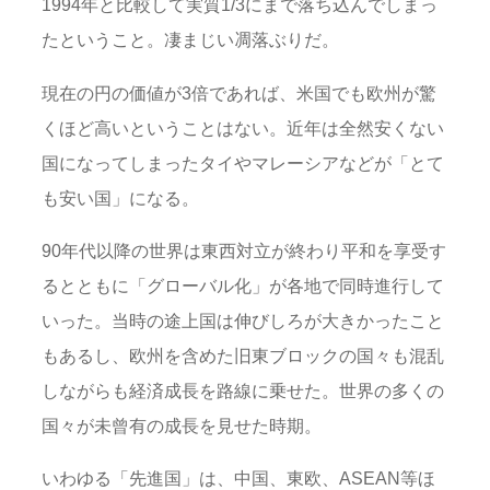
1994年と比較して実質1/3にまで落ち込んでしまっ
たということ。凄まじい凋落ぶりだ。
現在の円の価値が3倍であれば、米国でも欧州が驚
くほど高いということはない。近年は全然安くない
国になってしまったタイやマレーシアなどが「とて
も安い国」になる。
90年代以降の世界は東西対立が終わり平和を享受す
るとともに「グローバル化」が各地で同時進行して
いった。当時の途上国は伸びしろが大きかったこと
もあるし、欧州を含めた旧東ブロックの国々も混乱
しながらも経済成長を路線に乗せた。世界の多くの
国々が未曾有の成長を見せた時期。
いわゆる「先進国」は、中国、東欧、ASEAN等ほ