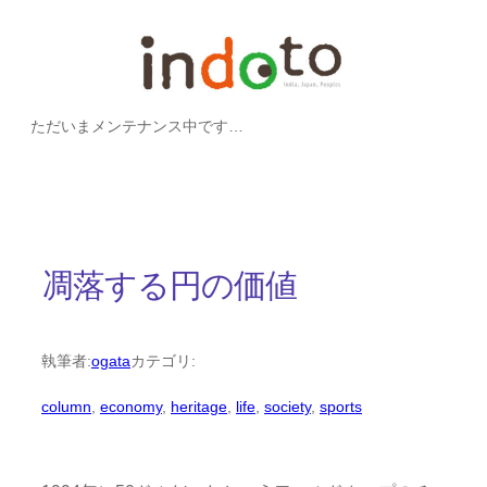
内
容
を
ただいまメンテナンス中です…
ス
キ
ッ
プ
凋落する円の価値
執筆者:
ogata
カテゴリ:
column
, 
economy
, 
heritage
, 
life
, 
society
, 
sports