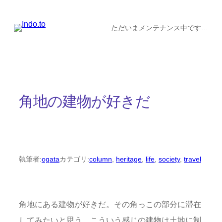
内
容
ただいまメンテナンス中です…
を
ス
キ
ッ
角地の建物が好きだ
プ
執筆者:
ogata
カテゴリ:
column
, 
heritage
, 
life
, 
society
, 
travel
角地にある建物が好きだ。その角っこの部分に滞在
してみたいと思う。こういう感じの建物は土地に制