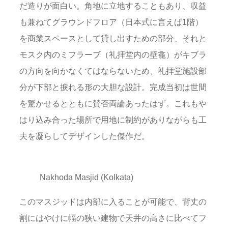
だ造りが面白い。角地に立地することもあり、収益
も兼ねてグラウンドフロア（日本式に言えば1階）
を商業スペースとして貸し出すための部分、それと
モスク内のミフラーブ（礼拝堂内の壁龕）がキブラ
の方向を向かなくてはならないため、礼拝堂施設部
分が下部と捩れる形の大胆な設計。完成当初は世間
を驚かせるとともに賛否両論あったはず。これもや
はり込み合った場所で用地に制約がありながらも工
夫を凝らしてデザインした傑作だ。
Nakhoda Masjid (Kolkata)
このマスジッドは内部に入ることが可能で、背丈の
割にはやけに幅の狭い建物で天井の高さに比べてフ