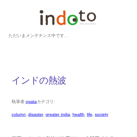
内
容
を
ただいまメンテナンス中です…
ス
キ
ッ
プ
インドの熱波
執筆者:
ogata
カテゴリ:
column
, 
disaster
, 
greater india
, 
health
, 
life
, 
society