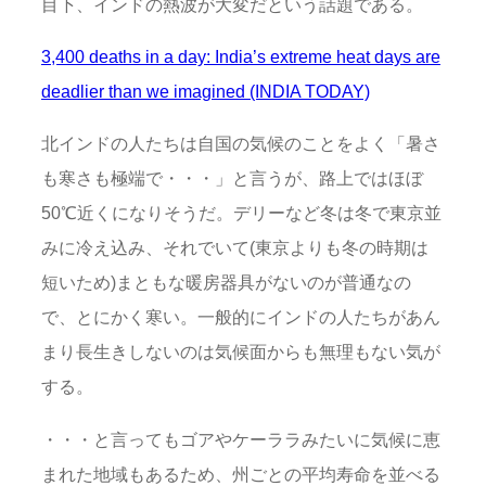
目下、インドの熱波が大変だという話題である。
3,400 deaths in a day: India’s extreme heat days are
deadlier than we imagined (INDIA TODAY)
北インドの人たちは自国の気候のことをよく「暑さ
も寒さも極端で・・・」と言うが、路上ではほぼ
50℃近くになりそうだ。デリーなど冬は冬で東京並
みに冷え込み、それでいて(東京よりも冬の時期は
短いため)まともな暖房器具がないのが普通なの
で、とにかく寒い。一般的にインドの人たちがあん
まり長生きしないのは気候面からも無理もない気が
する。
・・・と言ってもゴアやケーララみたいに気候に恵
まれた地域もあるため、州ごとの平均寿命を並べる