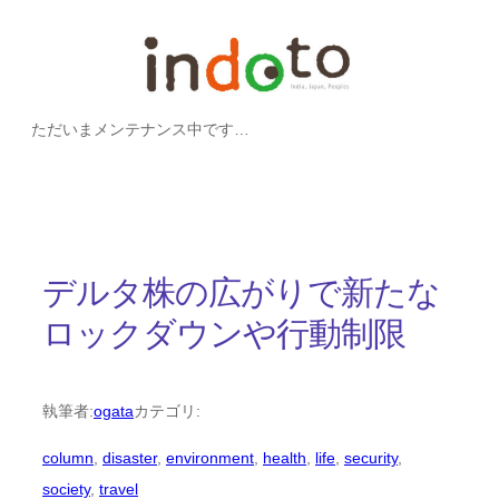
内
容
を
ただいまメンテナンス中です…
ス
キ
ッ
プ
デルタ株の広がりで新たな
ロックダウンや行動制限
執筆者:
ogata
カテゴリ:
column
, 
disaster
, 
environment
, 
health
, 
life
, 
security
, 
society
, 
travel