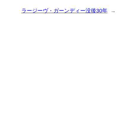
ラージーヴ・ガーンディー没後30年
→