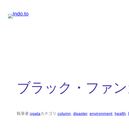
内
容
を
ス
キ
ッ
プ
ブラック・ファン
執筆者:
ogata
カテゴリ:
column
, 
disaster
, 
environment
, 
health
, 