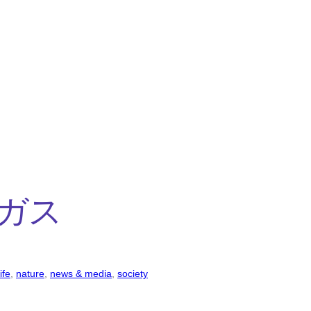
ガス
life
, 
nature
, 
news & media
, 
society