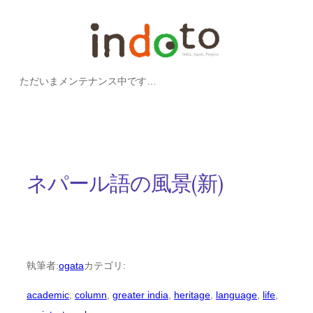
内
容
を
ただいまメンテナンス中です…
ス
キ
ッ
プ
ネパール語の風景(新)
執筆者:
ogata
カテゴリ:
academic
, 
column
, 
greater india
, 
heritage
, 
language
, 
life
, 