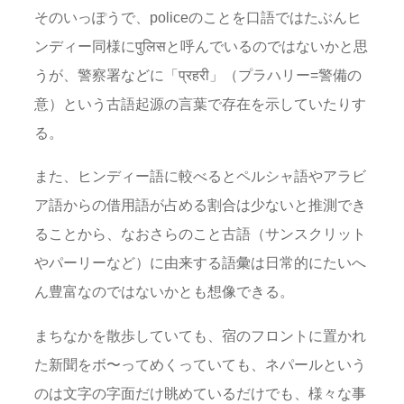
そのいっぽうで、policeのことを口語ではたぶんヒ
ンディー同様にपुलिसと呼んでいるのではないかと思
うが、警察署などに「प्रहरी」（プラハリー=警備の
意）という古語起源の言葉で存在を示していたりす
る。
また、ヒンディー語に較べるとペルシャ語やアラビ
ア語からの借用語が占める割合は少ないと推測でき
ることから、なおさらのこと古語（サンスクリット
やパーリーなど）に由来する語彙は日常的にたいへ
ん豊富なのではないかとも想像できる。
まちなかを散歩していても、宿のフロントに置かれ
た新聞をボ〜ってめくっていても、ネパールという
のは文字の字面だけ眺めているだけでも、様々な事