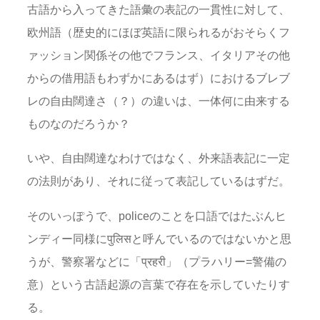
古語から入ってきた語彙の表記の一貫性に対して、
欧州語（歴史的にほぼ英語に限られるがおそらくフ
ァッション関係その他でフランス、イタリアその他
からの借用語もわずかにあるはず）におけるブレブ
レの自由闊達さ（？）の違いは、一体何に由来する
ものなのだろうか？
いや、自由闊達なわけではなく、外来語表記に一定
の法則があり、それに従って表記しているはずだ。
そのいっぽうで、policeのことを口語ではたぶんヒ
ンディー同様にपुलिसと呼んでいるのではないかと思
うが、警察署などに「प्रहरी」（プラハリー=警備の
意）という古語起源の言葉で存在を示していたりす
る。