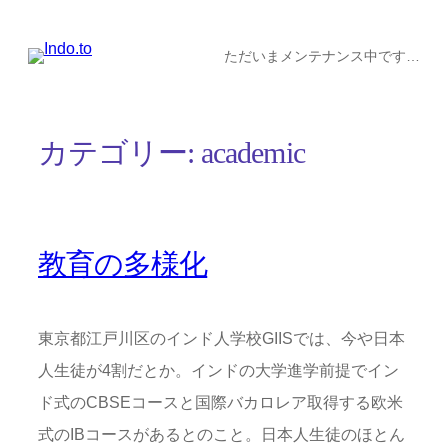
内
容
ただいまメンテナンス中です…
を
ス
カテゴリー:
academic
キ
ッ
プ
教育の多様化
東京都江戸川区のインド人学校GIISでは、今や日本
人生徒が4割だとか。インドの大学進学前提でイン
ド式のCBSEコースと国際バカロレア取得する欧米
式のIBコースがあるとのこと。日本人生徒のほとん