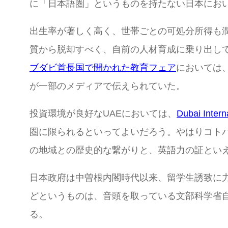
に「日本語圏」というものを持たない日本にお
出生率が著しく高く、世帯ごとの可処分所得も
質から脱却すべく、自前の人材育成に乗り出し
ブダビ首長国で開かれた教育フェア
においては
が一部のメディアで伝えられていた。
投資環境が良好なUAEにおいては、
Dubai Intern
圏に限られるといってよいだろう。やはりコト
の地域との歴史的な繋がりと、英語力の証とい
日本政府は中曽根内閣時代以来、留学生誘致に
どというものは、音頭を取っている文部科学省
る。