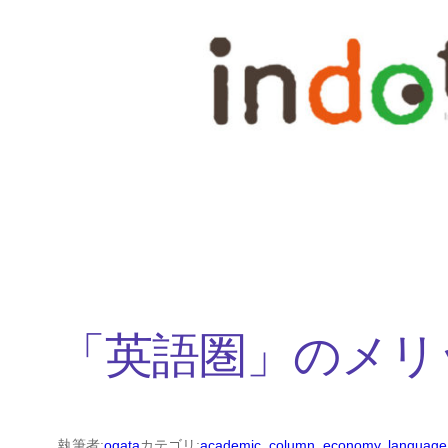
内
容
を
ス
キ
ッ
プ
「英語圏」のメリ
執筆者:
ogata
カテゴリ:
academic
, 
column
, 
economy
, 
language