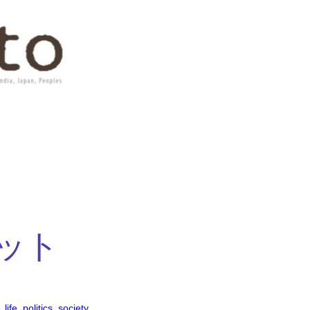
ット
, 
life
, 
politics
, 
society