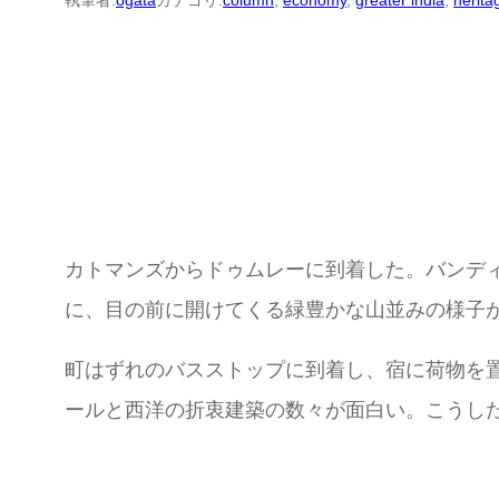
執筆者:
ogata
カテゴリ:
column
, 
economy
, 
greater india
, 
herita
カトマンズからドゥムレーに到着した。バンデ
に、目の前に開けてくる緑豊かな山並みの様子
町はずれのバスストップに到着し、宿に荷物を
ールと西洋の折衷建築の数々が面白い。こうし