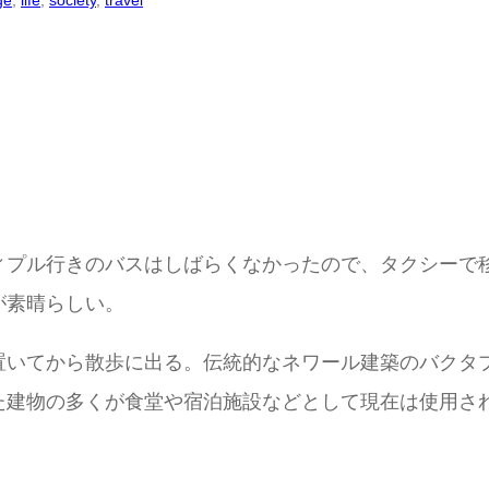
ge
, 
life
, 
society
, 
travel
ィプル行きのバスはしばらくなかったので、タクシーで
が素晴らしい。
置いてから散歩に出る。伝統的なネワール建築のバクタ
た建物の多くが食堂や宿泊施設などとして現在は使用さ