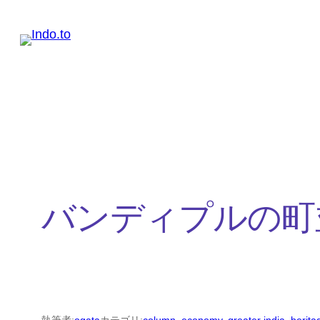
内
容
を
ス
キ
ッ
プ
バンディプルの町