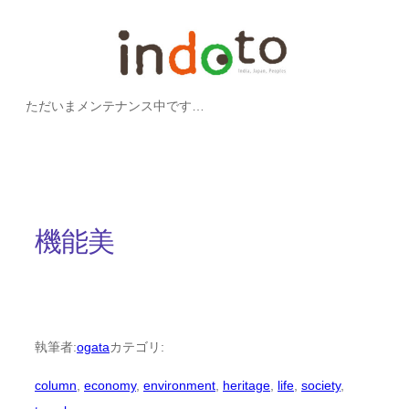
内
容
を
ただいまメンテナンス中です…
ス
キ
ッ
プ
機能美
執筆者:
ogata
カテゴリ:
column
, 
economy
, 
environment
, 
heritage
, 
life
, 
society
, 