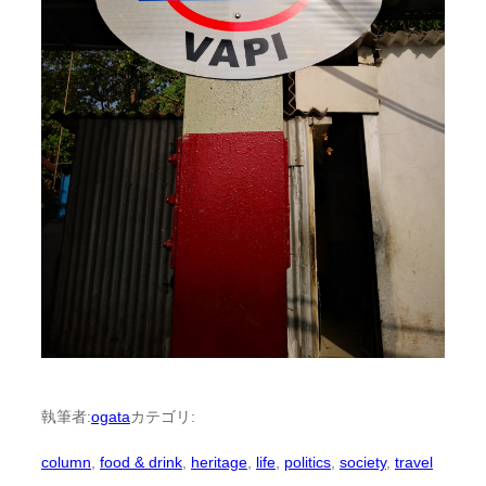
執筆者:
ogata
カテゴリ:
column
, 
food & drink
, 
heritage
, 
life
, 
politics
, 
society
, 
travel