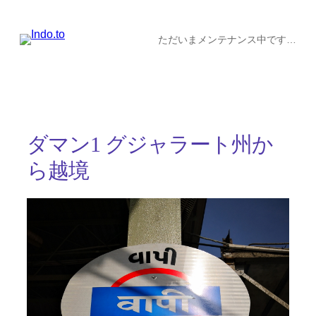
内
容
ただいまメンテナンス中です…
を
ス
キ
ッ
ダマン1 グジャラート州か
プ
ら越境