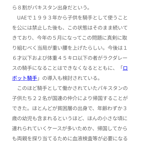
ら８割がパキスタン出身だという。
UAEで１９９３年から子供を騎手として使うこと
を公には禁止した後も、この状態はそのまま続いて
きており、今年の５月になってこの問題に真剣に取
り組むべく当局が重い腰を上げたらしい。今後は１
６才以下および体重４５キロ以下の者がラクダレー
スの騎手になることはできなくなるとともに、「
ロ
ボット騎手
」の導入も検討されている。
このほど騎手として働かされていたパキスタンの
子供たち２２名が国連の仲介により帰国することが
できた。ほとんどが貧困層の出身で、年齢わずか３
歳の幼児も含まれるというほど、ほんの小さな頃に
連れられていくケースが多いためか、帰国してから
も両親を探り当てるために血液検査等が必要になる