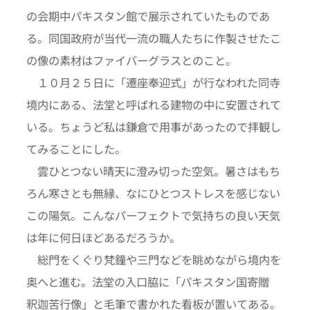
の会期中パキスタン館で展示されていたものであ
る。同国政府が当代一流の職人たちに作製させたこ
の像の素材はファイバーグラスとのこと。
１０月２５日に「遷座奉迎式」が行なわれた同寺
境内にある、法堂と呼ばれる建物の中に安置されて
いる。ちょうど私は鎌倉で用事があったので拝観し
てみることにした。
雲ひとつない晴天に澄み切った空気。暑さはもち
ろん寒さとも無縁、なにひとつストレスを感じない
この陽気。こんなパーフェクトで気持ちの良い天気
は年に何日ほどあるだろうか。
総門をくぐり梵鐘や三門などを眺めながら境内を
奥へと進む。法堂の入口脇に「パキスタン国寄贈
釈迦苦行像」と毛筆で書かれた看板が置いてある。