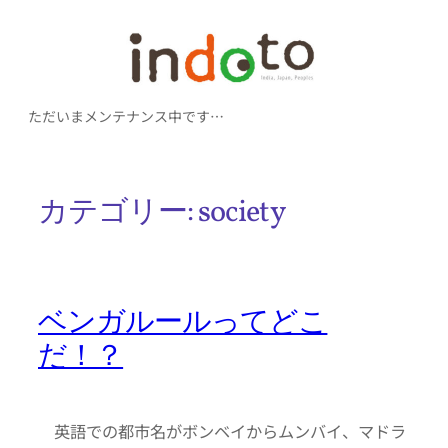
内
容
を
ただいまメンテナンス中です…
ス
キ
ッ
カテゴリー:
society
プ
ベンガルールってどこ
だ！？
英語での都市名がボンベイからムンバイ、マドラ