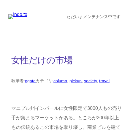
内
容
ただいまメンテナンス中です…
を
ス
キ
ッ
女性だけの市場
プ
執筆者:
ogata
カテゴリ:
column
, 
pickup
, 
society
, 
travel
マニプル州インパールに女性限定で3000人もの売り
手が集まるマーケットがある。ところが200年以上
もの伝統あるこの市場を取り壊し、商業ビルを建て