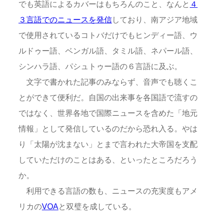
でも英語によるカバーはもちろんのこと、なんと
４
３言語でのニュースを発信
しており、南アジア地域
で使用されているコトバだけでもヒンディー語、ウ
ルドゥー語、ベンガル語、タミル語、ネパール語、
シンハラ語、パシュトゥー語の６言語に及ぶ。
文字で書かれた記事のみならず、音声でも聴くこ
とができて便利だ。自国の出来事を各国語で流すの
ではなく、世界各地で国際ニュースを含めた「地元
情報」として発信しているのだから恐れ入る。やは
り「太陽が沈まない」とまで言われた大帝国を支配
していただけのことはある、といったところだろう
か。
利用できる言語の数も、ニュースの充実度もアメ
リカの
VOA
と双璧を成している。