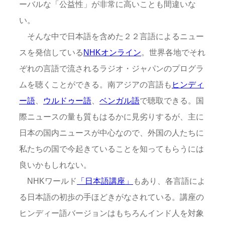
ーバルな「公益性」が非常に高いことも間違いな
い。
そんな中で日本語を含めた２２言語によるニュー
スを発信している
NHKオンライン
。世界各地でそれ
ぞれの言語で流されるラジオ・ジャパンのプログラ
ムを聴くことができる。南アジアの言語も
ヒンディ
ー語
、
ウルドゥー語
、
ベンガル語
で聴取できる。国
際ニュースの量も質もはるかに見劣りするが、主に
日本の国内ニュースが中心なので、外国の人たちに
私たちの国で今起きていることを知ってもらうには
良いかもしれない。
NHKワールド
「日本語講座」
もあり、各言語によ
る日本語の初歩の手ほどきがなされている。講座の
ヒンディー語バージョンはもちろんインド人を対象