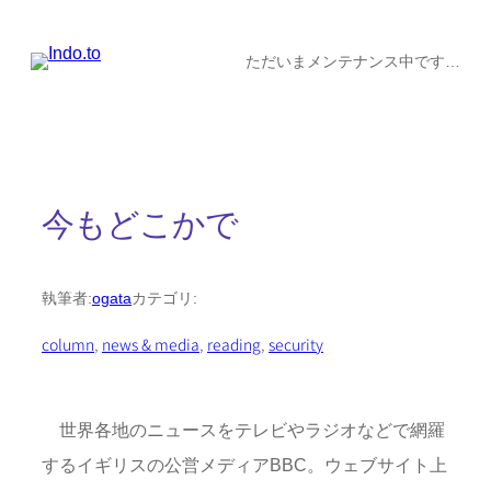
内
容
ただいまメンテナンス中です…
を
ス
キ
ッ
今もどこかで
プ
執筆者:
ogata
カテゴリ:
column
, 
news & media
, 
reading
, 
security
世界各地のニュースをテレビやラジオなどで網羅
するイギリスの公営メディアBBC。ウェブサイト上