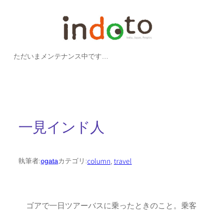
内
容
を
ただいまメンテナンス中です…
ス
キ
ッ
プ
一見インド人
column
, 
travel
執筆者:
ogata
カテゴリ:
ゴアで一日ツアーバスに乗ったときのこと。乗客