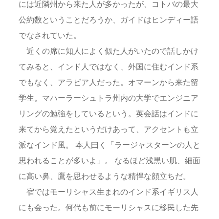
には近隣州から来た人が多かったが、コトバの最大
公約数ということだろうか、ガイドはヒンディー語
でなされていた。
近くの席に知人によく似た人がいたので話しかけ
てみると、インド人ではなく、外国に住むインド系
でもなく、アラビア人だった。オマーンから来た留
学生。マハーラーシュトラ州内の大学でエンジニア
リングの勉強をしているという。英会話はインドに
来てから覚えたというだけあって、アクセントも立
派なインド風。 本人曰く「ラージャスターンの人と
思われることが多いよ」。 なるほど浅黒い肌、細面
に高い鼻、鷹を思わせるような精悍な顔立ちだ。
宿ではモーリシャス生まれのインド系イギリス人
にも会った。何代も前にモーリシャスに移民した先