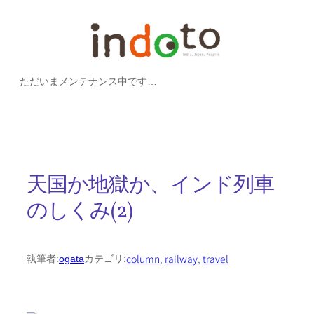
内
容
を
ただいまメンテナンス中です…
ス
キ
ッ
プ
天国か地獄か、インド列車
のしくみ(2)
column
, 
railway
, 
travel
執筆者:
ogata
カテゴリ: