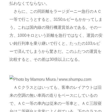
払わなくてならない。
さらに、この同距離をラージダーニー急行のＡＣ
一等で行こうとすると、3150ルピーもかかってしま
う。これは国内線の飛行機運賃並みである。その一
方、1000キロという距離を急行ではなく、運賃の安
い鈍行列車を乗り継いで行くと、たったの103ルピ
ーで済んでしまうから驚きだ。このふたつの運賃を
比較すると、その差は30倍以上になる。
ＡＣクラスとはいっても、客車のレイアウトは旧
来の空調の無い車両の造りをベースにしているの
で、ＡＣ一等の車内は従来の一等車と、ＡＣ三段寝
台は二等寝台と非常によく似ている。下のクラスの