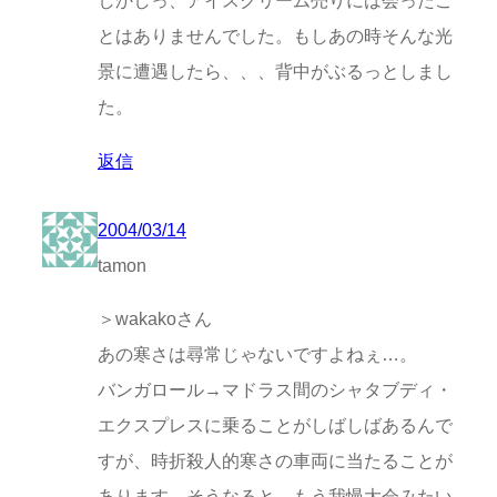
しかしっ、アイスクリーム売りには会ったこ
とはありませんでした。もしあの時そんな光
景に遭遇したら、、、背中がぶるっとしまし
た。
返信
2004/03/14
tamon
＞wakakoさん
あの寒さは尋常じゃないですよねぇ…。
バンガロール→マドラス間のシャタブディ・
エクスプレスに乗ることがしばしばあるんで
すが、時折殺人的寒さの車両に当たることが
あります。そうなると、もう我慢大会みたい