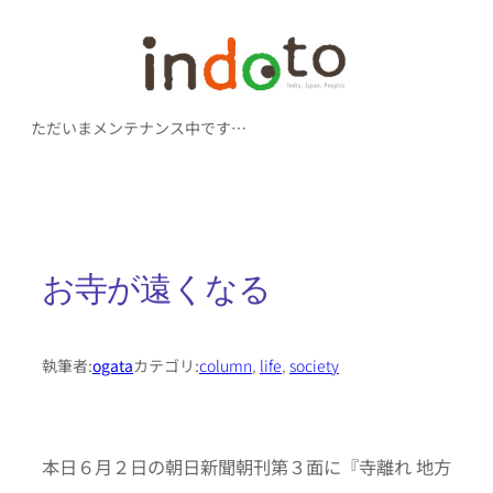
内
容
を
ただいまメンテナンス中です…
ス
キ
ッ
プ
お寺が遠くなる
執筆者:
ogata
カテゴリ:
column
, 
life
, 
society
本日６月２日の朝日新聞朝刊第３面に『寺離れ 地方