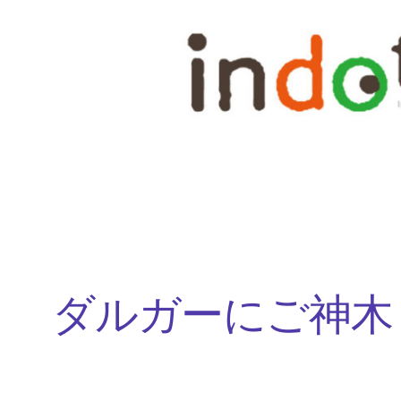
内
容
を
ス
キ
ッ
プ
ダルガーにご神木