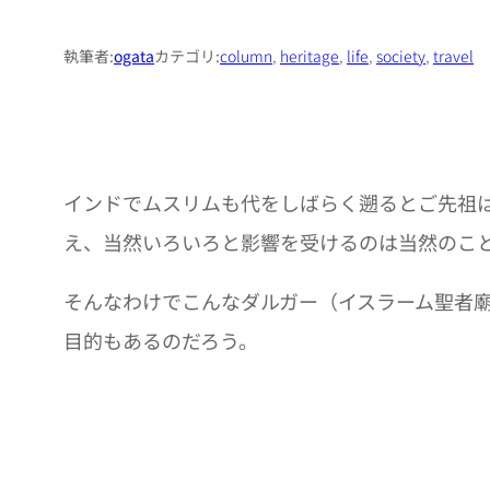
執筆者:
ogata
カテゴリ:
column
, 
heritage
, 
life
, 
society
, 
travel
インドでムスリムも代をしばらく遡るとご先祖
え、当然いろいろと影響を受けるのは当然のこ
そんなわけでこんなダルガー（イスラーム聖者
目的もあるのだろう。