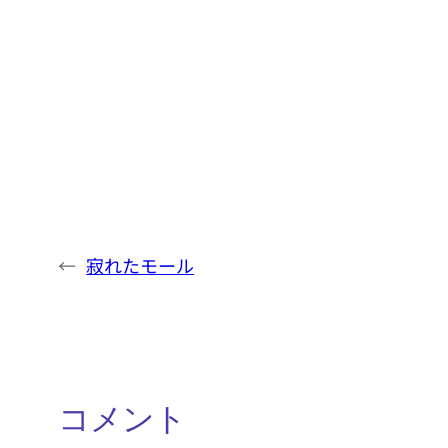
←
寂れたモール
コメント