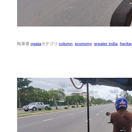
執筆者:
ogata
カテゴリ:
column
, 
economy
, 
greater india
, 
herita