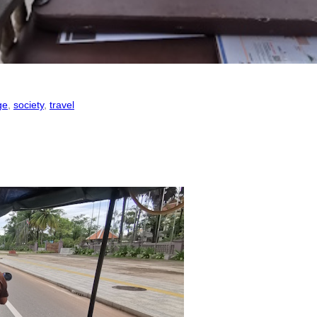
ge
, 
society
, 
travel