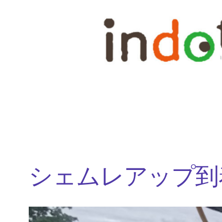
内
容
を
ス
キ
ッ
プ
シェムレアップ到