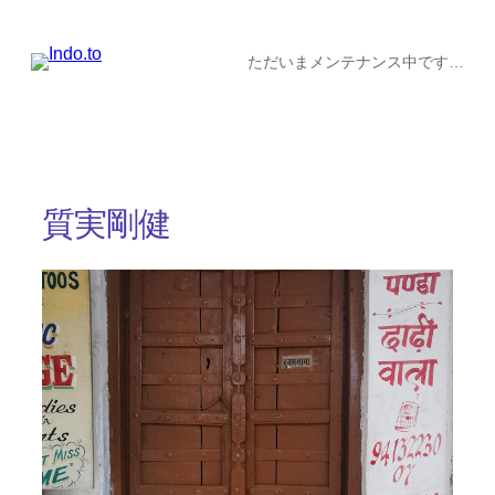
内
容
ただいまメンテナンス中です…
を
ス
キ
ッ
質実剛健
プ