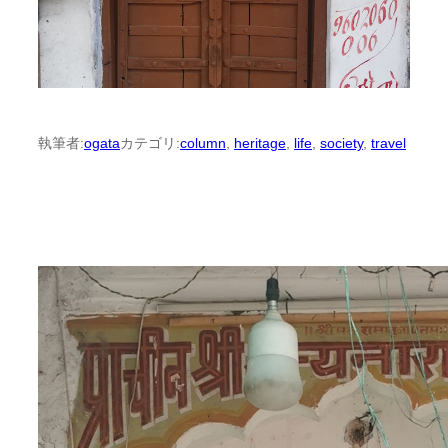
執筆者:
ogata
カテゴリ:
column
, 
heritage
, 
life
, 
society
, 
travel