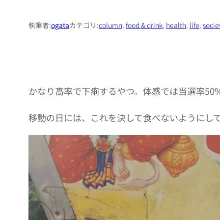
執筆者:
ogata
カテゴリ:
column
, 
food & drink
, 
health
, 
life
, 
socie
かなり高率で下痢するやつ。体感では当選率50
移動の日には、これを決して食べないようにし