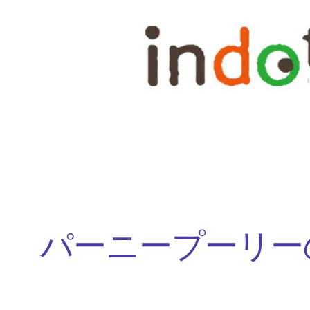
内
容
を
ス
キ
ッ
プ
パーニープーリー