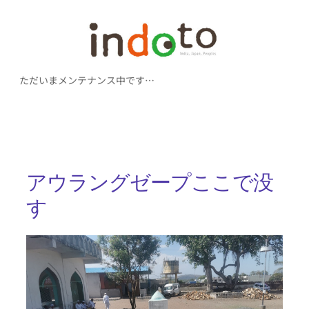
内
容
を
ただいまメンテナンス中です…
ス
キ
ッ
プ
アウラングゼープここで没
す