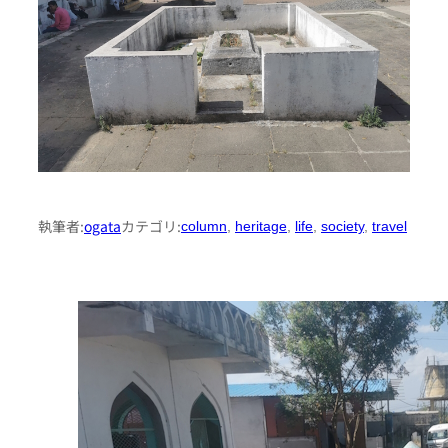
執筆者:
ogata
カテゴリ:
column
, 
heritage
, 
life
, 
society
, 
travel