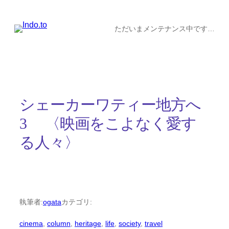
内
容
ただいまメンテナンス中です…
を
ス
キ
ッ
シェーカーワティー地方へ
プ
3 〈映画をこよなく愛す
る人々〉
執筆者:
ogata
カテゴリ:
cinema
, 
column
, 
heritage
, 
life
, 
society
, 
travel