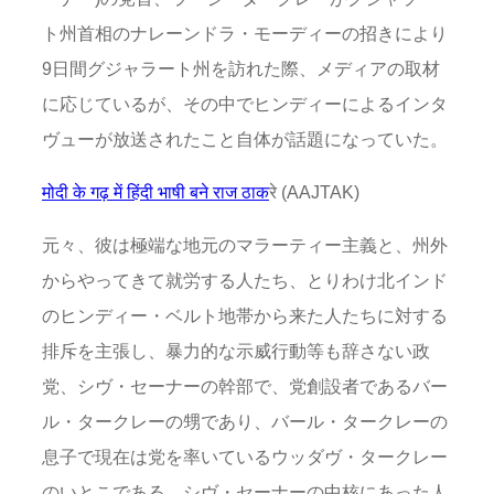
ト州首相のナレーンドラ・モーディーの招きにより
9日間グジャラート州を訪れた際、メディアの取材
に応じているが、その中でヒンディーによるインタ
ヴューが放送されたこと自体が話題になっていた。
मोदी के गढ़ में हिंदी भाषी बने राज ठाक
रे (AAJTAK)
元々、彼は極端な地元のマラーティー主義と、州外
からやってきて就労する人たち、とりわけ北インド
のヒンディー・ベルト地帯から来た人たちに対する
排斥を主張し、暴力的な示威行動等も辞さない政
党、シヴ・セーナーの幹部で、党創設者であるバー
ル・タークレーの甥であり、バール・タークレーの
息子で現在は党を率いているウッダヴ・タークレー
のいとこである。シヴ・セーナーの中核にあった人