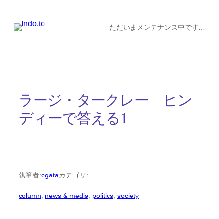
内
容
ただいまメンテナンス中です…
を
ス
キ
ッ
ラージ・タークレー ヒン
プ
ディーで答える1
執筆者:
ogata
カテゴリ:
column
, 
news & media
, 
politics
, 
society