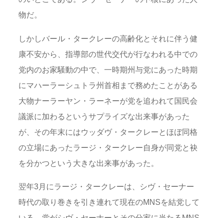
物だ。
しかしバール・タークレーの高齢化とそれに伴う健
康不安から、指導部の世代交代が行なわれる中での
党内のお家騒動の中で、一時期州与党にあった時期
にマハーラーシュトラ州首相まで務めたことがある
大物ナーラーヤン・ラーネーが党を追われて国民会
議派に加わるというサプライズな出来事があった
が、その年末にはウッダヴ・タークレーとほぼ同格
の立場にあったラージ・タークレー自身が同党と袂
を分かつという大きな出来事があった。
翌年3月にラージ・タークレーは、シヴ・セーナー
時代の取り巻きを引き連れて現在のMNSを結党して
いる。党がシヴ・セーナーとその分家に当たるMNS