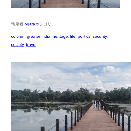
執筆者:
ogata
カテゴリ:
column
, 
greater india
, 
heritage
, 
life
, 
politics
, 
security
, 
society
, 
travel