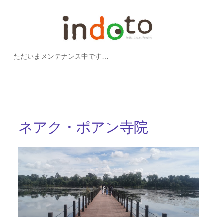
内
容
を
ただいまメンテナンス中です…
ス
キ
ッ
プ
ネアク・ポアン寺院