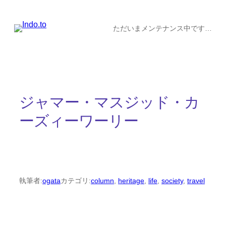
内
容
ただいまメンテナンス中です…
を
ス
キ
ッ
ジャマー・マスジッド・カ
プ
ーズィーワーリー
執筆者:
ogata
カテゴリ:
column
, 
heritage
, 
life
, 
society
, 
travel