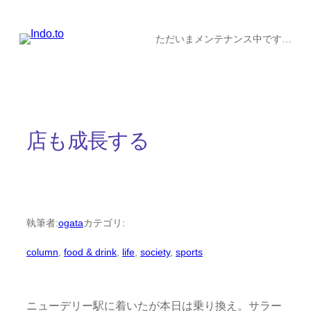
内
容
ただいまメンテナンス中です…
を
ス
キ
ッ
店も成長する
プ
執筆者:
ogata
カテゴリ:
column
, 
food & drink
, 
life
, 
society
, 
sports
ニューデリー駅に着いたが本日は乗り換え。サラー