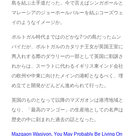
島を結ぶ土手道だった。今で言えばシンガポールと
マレーシアのジョーホールバルーを結ぶコーズウェ
イのようなイメージか。
ポルトガル時代まではのどかな7つの島だったムン
バイだが、ポルトガルのカタリナ王女が英国王室に
輿入れする際のダウリーの一部として英国に割譲さ
れからは、スーラトに代わるイギリス東インド会社
の欧州や中東に向けたメインの港町となるべく、埋
め立てと開発がどんどん進められて行った。
英国のものとなって以降のマズガオンは港湾地域と
なり、「最高のマンゴー」の生産地としての名声は
歴史の中に刻まれた過去の話となった。
Mazgaon Wasiyon, You May Probably Be Living On