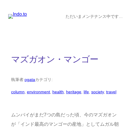
内
容
ただいまメンテナンス中です…
を
ス
キ
ッ
マズガオン・マンゴー
プ
執筆者:
ogata
カテゴリ:
column
, 
environment
, 
health
, 
heritage
, 
life
, 
society
, 
travel
ムンバイがまだ7つの島だった頃、今のマズガオン
が「インド最高のマンゴーの産地」としてムガル朝