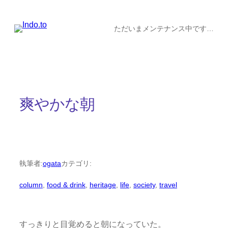
内
容
ただいまメンテナンス中です…
を
ス
キ
ッ
爽やかな朝
プ
執筆者:
ogata
カテゴリ:
column
, 
food & drink
, 
heritage
, 
life
, 
society
, 
travel
すっきりと目覚めると朝になっていた。