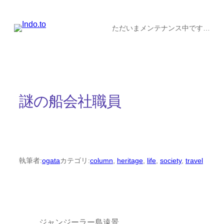
内
容
ただいまメンテナンス中です…
を
ス
キ
ッ
謎の船会社職員
プ
執筆者:
ogata
カテゴリ:
column
, 
heritage
, 
life
, 
society
, 
travel
ジャンジーラー島遠景