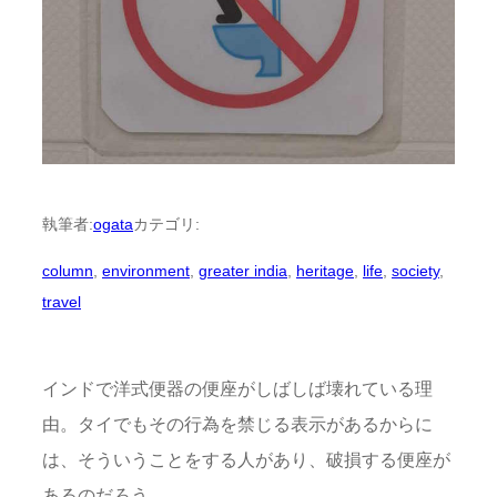
執筆者:
ogata
カテゴリ:
column
, 
environment
, 
greater india
, 
heritage
, 
life
, 
society
, 
travel
インドで洋式便器の便座がしばしば壊れている理
由。タイでもその行為を禁じる表示があるからに
は、そういうことをする人があり、破損する便座が
あるのだろう。