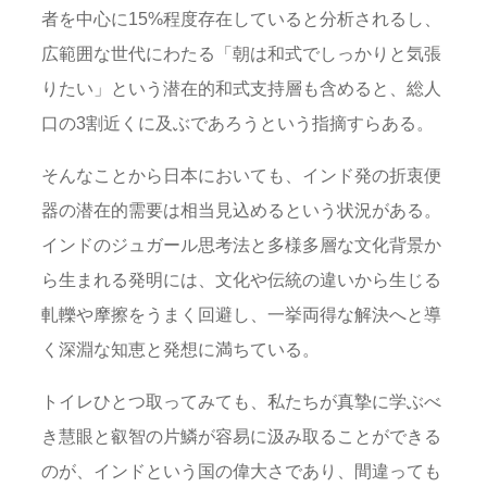
者を中心に15%程度存在していると分析されるし、
広範囲な世代にわたる「朝は和式でしっかりと気張
りたい」という潜在的和式支持層も含めると、総人
口の3割近くに及ぶであろうという指摘すらある。
そんなことから日本においても、インド発の折衷便
器の潜在的需要は相当見込めるという状況がある。
インドのジュガール思考法と多様多層な文化背景か
ら生まれる発明には、文化や伝統の違いから生じる
軋轢や摩擦をうまく回避し、一挙両得な解決へと導
く深淵な知恵と発想に満ちている。
トイレひとつ取ってみても、私たちが真摯に学ぶべ
き慧眼と叡智の片鱗が容易に汲み取ることができる
のが、インドという国の偉大さであり、間違っても