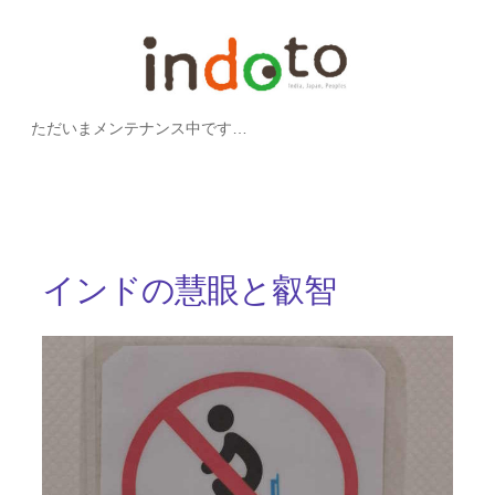
内
容
を
ただいまメンテナンス中です…
ス
キ
ッ
プ
インドの慧眼と叡智