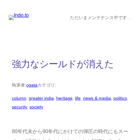
内
容
ただいまメンテナンス中です…
を
ス
キ
ッ
強力なシールドが消えた
プ
執筆者:
ogata
カテゴリ:
column
, 
greater india
, 
heritage
, 
life
, 
news & media
, 
politics
, 
security
, 
society
80年代末から90年代にかけての弾圧の時代にもスー