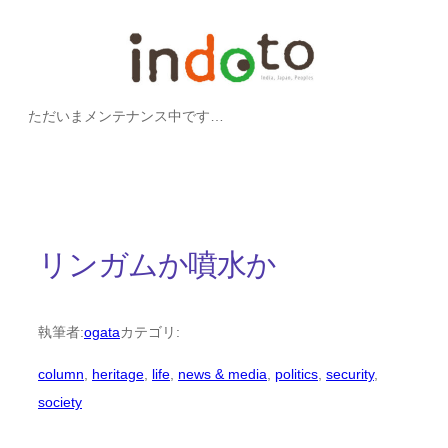
内
容
を
ただいまメンテナンス中です…
ス
キ
ッ
プ
リンガムか噴水か
執筆者:
ogata
カテゴリ:
column
, 
heritage
, 
life
, 
news & media
, 
politics
, 
security
, 
society