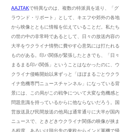
AAJTAK
で特異なのは、複数の特派員を送り、「グ
ラウンド・リポート」として、キエフや郊外の各地
から映像とともに情報を伝えていることだ。私たち
の世の中の非常時であるとして、日々の放送内容の
大半をウクライナ情勢に費やす心意気には打たれる
ものがある。印パ関係が緊張したときでも、「日々
まるまる印パ関係」ということはなかったのに、ウ
クライナ侵略開始以来ずっと「ほぼまるごとウクラ
イナ危機専門ニュースチャンネル」になっている背
景には、この局がこの戦争について大変な危機感と
問題意識を持っているからに他ならないだろう。国
営放送及び民間放送の他局は通常通りに大半が国内
ニュースで、ときどきウクライナ関係の映像が挟ま
る程度、あるいは脱出先の東欧からインド軍機で帰