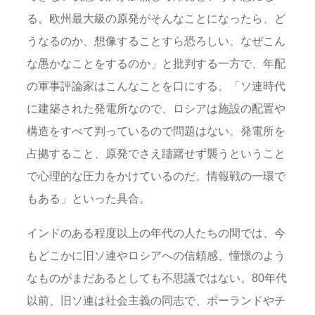
る。欧州最大級の原発がそんなことになったら、ど
うなるのか、想像することすら恐ろしい。なぜこん
な愚かなことをするのか」と批判する一方で、年配
の軍事評論家はこんなことを口にする。「ソ連時代
に建築された発電所なので、ロシアは施設の配置や
構造をすべて判っているので問題はない。発電所を
占拠すること、原発でさえ躊躇せず襲うということ
で心理的な圧力をかけているのだ。情報戦の一環で
もある」といった具合。
インドのある程度以上の年代の人たちの間では、今
もどこかに旧ソ連やロシアへの信頼感、憧憬のよう
なものがまだあるとしても不思議ではない。80年代
以前、旧ソ連は社会主義の同志で、ポーランドやチ