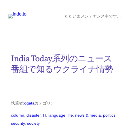
内
容
ただいまメンテナンス中です…
を
ス
キ
ッ
India Today系列のニュース
プ
番組で知るウクライナ情勢
執筆者:
ogata
カテゴリ:
column
, 
disaster
, 
IT
, 
language
, 
life
, 
news & media
, 
politics
, 
security
, 
society