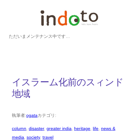
内
容
を
ただいまメンテナンス中です…
ス
キ
ッ
プ
イスラーム化前のスィンド
地域
執筆者:
ogata
カテゴリ:
column
, 
disaster
, 
greater india
, 
heritage
, 
life
, 
news &
media
, 
society
, 
travel