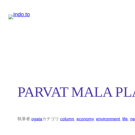
内
容
を
ス
キ
ッ
プ
PARVAT MALA
執筆者:
ogata
カテゴリ:
column
, 
economy
, 
environment
, 
life
, 
ne