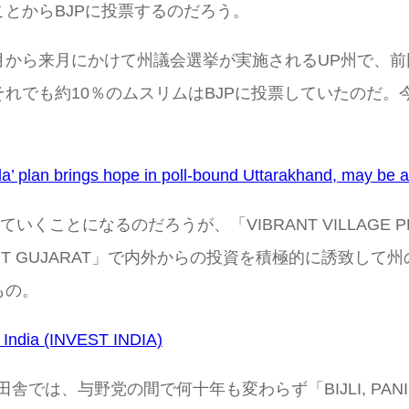
とからBJPに投票するのだろう。
から来月にかけて州議会選挙が実施されるUP州で、前回
れでも約10％のムスリムはBJPに投票していたのだ
’ plan brings hope in poll-bound Uttarakhand, may be a 
進めていくことになるのだろうが、「VIBRANT VILLA
NT GUJARAT」で内外からの投資を積極的に誘致し
もの。
 India (INVEST INDIA)
では、与野党の間で何十年も変わらず「BIJLI, PANI