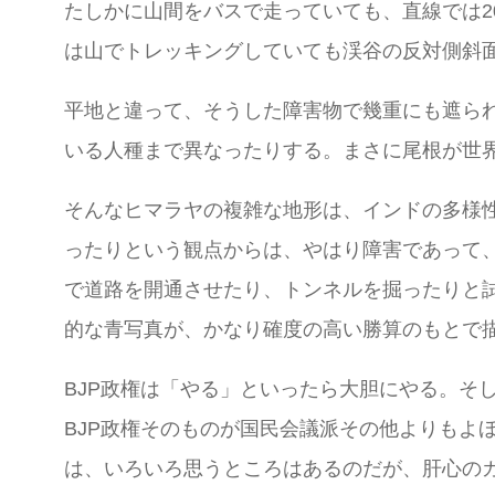
たしかに山間をバスで走っていても、直線では2
は山でトレッキングしていても渓谷の反対側斜
平地と違って、そうした障害物で幾重にも遮ら
いる人種まで異なったりする。まさに尾根が世
そんなヒマラヤの複雑な地形は、インドの多様
ったりという観点からは、やはり障害であって
で道路を開通させたり、トンネルを掘ったりと
的な青写真が、かなり確度の高い勝算のもとで
BJP政権は「やる」といったら大胆にやる。そ
BJP政権そのものが国民会議派その他よりもよ
は、いろいろ思うところはあるのだが、肝心の