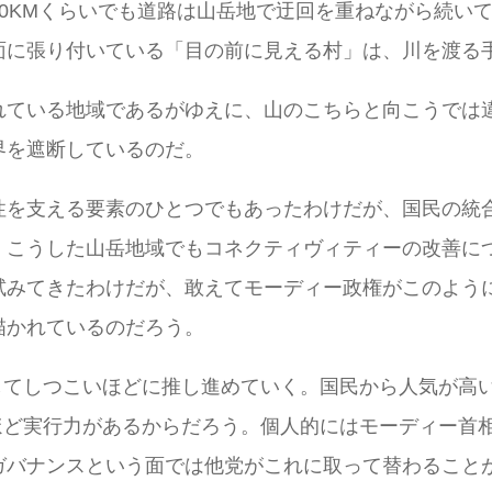
0KMくらいでも道路は山岳地で迂回を重ねながら続い
面に張り付いている「目の前に見える村」は、川を渡る
れている地域であるがゆえに、山のこちらと向こうでは
界を遮断しているのだ。
性を支える要素のひとつでもあったわけだが、国民の統
、こうした山岳地域でもコネクティヴィティーの改善に
試みてきたわけだが、敢えてモーディー政権がこのよう
描かれているのだろう。
してしつこいほどに推し進めていく。国民から人気が高
ほど実行力があるからだろう。個人的にはモーディー首相
ガバナンスという面では他党がこれに取って替わること