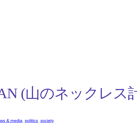
 PLAN (山のネックレス
ws & media
, 
politics
, 
society