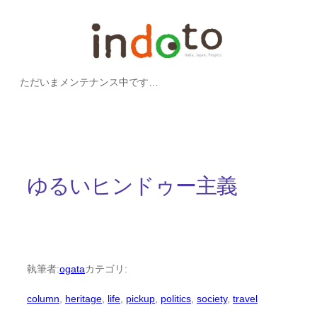
内
容
を
ただいまメンテナンス中です…
ス
キ
ッ
プ
ゆるいヒンドゥー主義
執筆者:
ogata
カテゴリ:
column
, 
heritage
, 
life
, 
pickup
, 
politics
, 
society
, 
travel