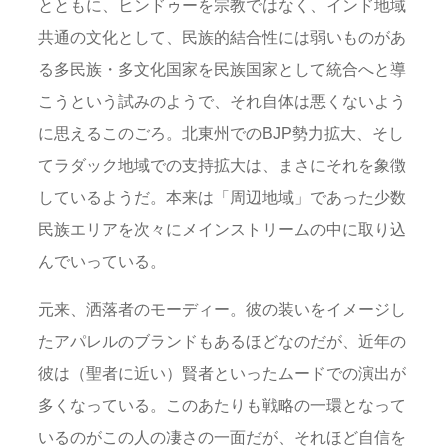
とともに、ヒンドゥーを宗教ではなく、インド地域
共通の文化として、民族的結合性には弱いものがあ
る多民族・多文化国家を民族国家として統合へと導
こうという試みのようで、それ自体は悪くないよう
に思えるこのごろ。北東州でのBJP勢力拡大、そし
てラダック地域での支持拡大は、まさにそれを象徴
しているようだ。本来は「周辺地域」であった少数
民族エリアを次々にメインストリームの中に取り込
んでいっている。
元来、洒落者のモーディー。彼の装いをイメージし
たアパレルのブランドもあるほどなのだが、近年の
彼は（聖者に近い）賢者といったムードでの演出が
多くなっている。このあたりも戦略の一環となって
いるのがこの人の凄さの一面だが、それほど自信を