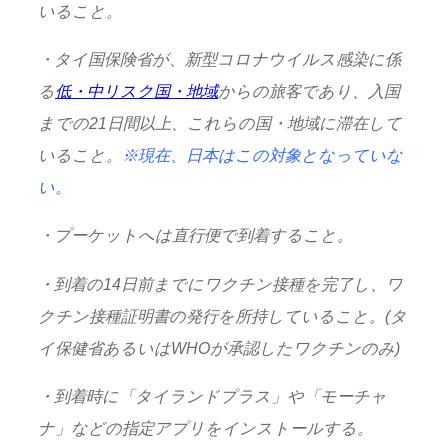
いること。
・タイ国保険省が、新型コロナウイルス感染に係
る
低・中リスク国・地域
からの旅客であり、入国
までの21日間以上、これらの国・地域に滞在して
いること。
※現在、日本はこの対象となっていな
い。
・プーケットへは直行便で到着すること。
・到着の14日前までにワクチン接種を完了し、ワ
クチン接種証明書の発行を所持していること。(タ
イ保健省あるいはWHOが承認したワクチンのみ)
・到着時に「タイランドプラス」や「モーチャ
ナ」などの指定アプリをインストールする。