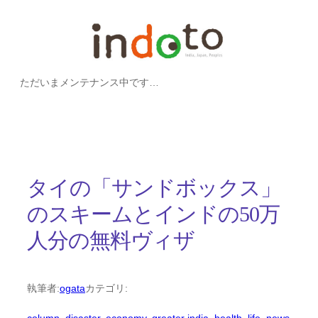
内
容
を
ただいまメンテナンス中です…
ス
キ
ッ
プ
タイの「サンドボックス」
のスキームとインドの50万
人分の無料ヴィザ
執筆者:
ogata
カテゴリ: