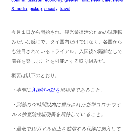
column
, 
disaster
, 
economy
, 
greater india
, 
health
, 
life
, 
news
& media
, 
pickup
, 
society
, 
travel
今月１日から開始され、観光業復活のための試運転
みたいな感じで、タイ国内だけではなく、各国から
も注目されているトライアル。入国後の隔離なしで
滞在を楽しむことを可能とする取り組みだ。
概要は以下のとおり。
・事前に
入国許可証を
取得済であること。
・到着の72時間以内に発行された新型コロナウイ
ルス検査陰性証明書を所持していること。
・最低で10万ドル以上を補償する保険に加入して