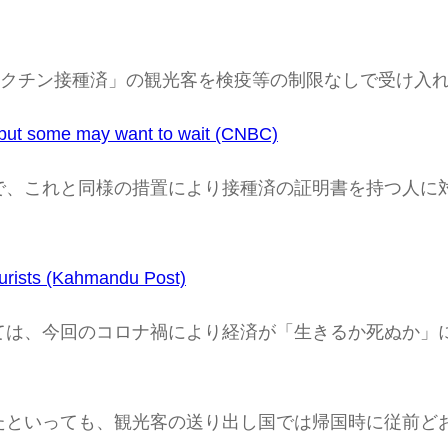
ワクチン接種済」の観光客を検疫等の制限なしで受け入
 but some may want to wait (CNBC)
で、これと同様の措置により接種済の証明書を持つ人に対
。
tourists (Kahmandu Post)
ては、今回のコロナ禍により経済が「生きるか死ぬか」
たといっても、観光客の送り出し国では帰国時に従前どお