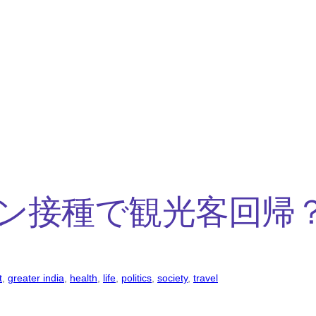
ン接種で観光客回帰
t
, 
greater india
, 
health
, 
life
, 
politics
, 
society
, 
travel