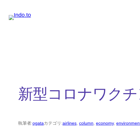
内
容
を
ス
キ
ッ
プ
新型コロナワクチ
執筆者:
ogata
カテゴリ:
airlines
, 
column
, 
economy
, 
environmen