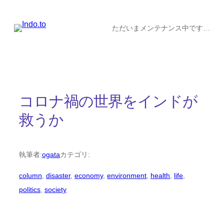
内
容
ただいまメンテナンス中です…
を
ス
キ
ッ
コロナ禍の世界をインドが
プ
救うか
執筆者:
ogata
カテゴリ:
column
, 
disaster
, 
economy
, 
environment
, 
health
, 
life
, 
politics
, 
society