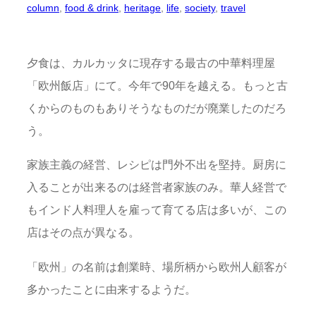
column
, 
food & drink
, 
heritage
, 
life
, 
society
, 
travel
夕食は、カルカッタに現存する最古の中華料理屋
「欧州飯店」にて。今年で
90
年を越える。もっと古
くからのものもありそうなものだが廃業したのだろ
う。
家族主義の経営、レシピは門外不出を堅持。厨房に
入ることが出来るのは経営者家族のみ。華人経営で
もインド人料理人を雇って育てる店は多いが、この
店はその点が異なる。
「欧州」の名前は創業時、場所柄から欧州人顧客が
多かったことに由来するようだ。