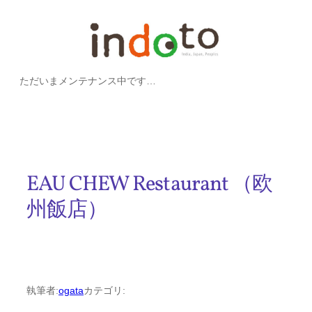
内
容
を
ただいまメンテナンス中です…
ス
キ
ッ
プ
EAU CHEW Restaurant （欧
州飯店）
執筆者:
ogata
カテゴリ: