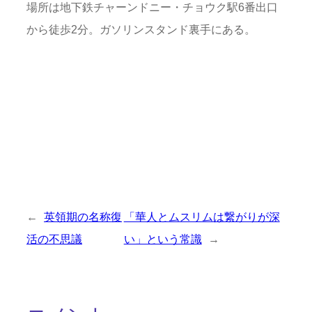
場所は地下鉄チャーンドニー・チョウク駅
6
番出口
から徒歩
2
分。ガソリンスタンド裏手にある。
←
英領期の名称復
「華人とムスリムは繋がりが深
活の不思議
い」という常識
→