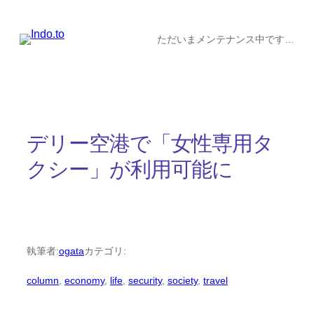
内
容
ただいまメンテナンス中です…
を
ス
キ
ッ
デリー空港で「女性専用タ
プ
クシー」が利用可能に
執筆者:
ogata
カテゴリ:
column
, 
economy
, 
life
, 
security
, 
society
, 
travel