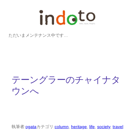
内
容
を
ただいまメンテナンス中です…
ス
キ
ッ
プ
テーングラーのチャイナタ
ウンへ
執筆者:
ogata
カテゴリ:
column
, 
heritage
, 
life
, 
society
, 
travel