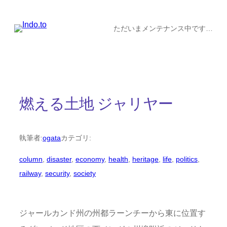
内
容
ただいまメンテナンス中です…
を
ス
キ
ッ
燃える土地 ジャリヤー
プ
執筆者:
ogata
カテゴリ:
column
, 
disaster
, 
economy
, 
health
, 
heritage
, 
life
, 
politics
, 
railway
, 
security
, 
society
ジャールカンド州の州都ラーンチーから東に位置す