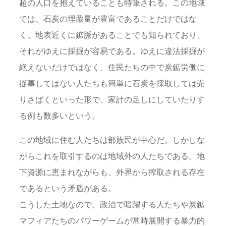
超の人口を抱えていることも特筆される。この地域
では、石炭の埋蔵量が豊富であることだけではな
く、地表近くに鉱脈があることでも知られており、
それがゆえに採掘が容易である。ゆえに違法採掘が
絶えないだけではなく、住民たちの中で炭鉱労働に
従事してはない人たちも簡単に石炭を採取しては売
りさばくといった形で、家計の足しにしていたりす
る例も数多いという。
この地域に住む人たちは部族民が中心だ。しかしな
がらこれを取引するのは地域外の人たちである。地
下資源に恵まれながらも、外界から搾取される存在
であるという矛盾がある。
こうした土地なので、政治で暗躍する人たちや炭鉱
マフィアたちのパワーゲームが常時展開する暴力的