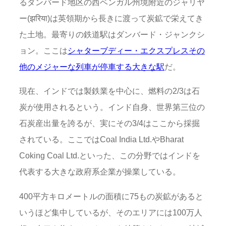
るダンバード地区の西ベンガル州境附近のジャリヤ
ー(झरिया)は英領期から長きに渡って炭鉱で栄えてき
た土地。最寄りの鉄道駅はダンバード・ジャンクシ
ョン。ここは
シャターブディー・エクスプレスその
他のメジャーな列車が停車する大きな駅
だ。
現在、インドでは製鉄業を中心に、燃料の2/3は石
炭が使用されるという。インド自身、世界第三位の
石炭産出量を誇るが、実にその3/4はここから採掘
されている。ここではCoal India Ltd.やBharat
Coking Coal Ltd.といった、この分野ではインドを
代表する大きな政府系企業が操業している。
400平方キロメートルの面積に75もの炭鉱があると
いうほど集中しているが、そのエリアには100万人