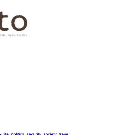
e
, 
life
, 
politics
, 
security
, 
society
, 
travel