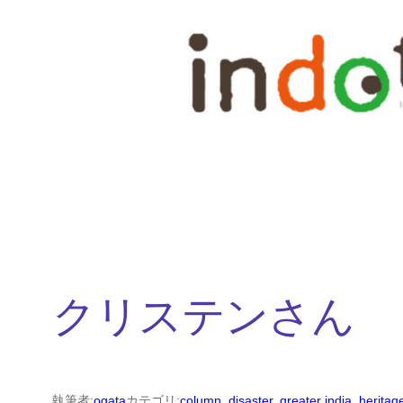
内
容
を
ス
キ
ッ
プ
クリステンさん
執筆者:
ogata
カテゴリ:
column
, 
disaster
, 
greater india
, 
heritag