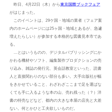
昨日、4月22日（木）から
東京国際ブックフェア
がはじまった。
このイベントは、29ケ国・地域の業者（フェア案
内のホームページには25ヶ国・地域とあるが、急遽
増えたらしい）が参加する本格的な図書見本市であ
る。
…とはいうものの、デジタルパブリッシングにか
かわる機材やソフト、編集製作プロダクションの売
り込み、雑誌の発行元、英会話教室といった、読書
人と直接関わりのない部分も多い。大手出版社が幅
をきかせていること、わざわざここまで足を運ばな
くても手に入るような本の山、売れ残った（？）洋
書の特売などなど、都内の大きな本屋の店先と大差
ない。何とかひと工夫欲しいものだ。