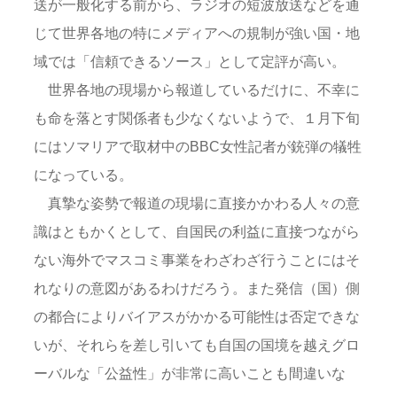
送が一般化する前から、ラジオの短波放送などを通
じて世界各地の特にメディアへの規制が強い国・地
域では「信頼できるソース」として定評が高い。
世界各地の現場から報道しているだけに、不幸に
も命を落とす関係者も少なくないようで、１月下旬
にはソマリアで取材中のBBC女性記者が銃弾の犠牲
になっている。
真摯な姿勢で報道の現場に直接かかわる人々の意
識はともかくとして、自国民の利益に直接つながら
ない海外でマスコミ事業をわざわざ行うことにはそ
れなりの意図があるわけだろう。また発信（国）側
の都合によりバイアスがかかる可能性は否定できな
いが、それらを差し引いても自国の国境を越えグロ
ーバルな「公益性」が非常に高いことも間違いな