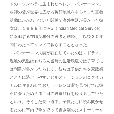
ドのエジンバラに生まれたヘレン・バンナーマン。
牧師の父が世界に広がる英領地域を中心とした宣教
活動にかかわっていた関係で海外生活が長かった彼
女は、１８８９年にIMS（Indian Medical Service）
に奉職する在印英軍付の医者と結婚し、以後３０年
間にわたってインドで暮らすこととなった。
バンナーマン夫妻が駐在していたのはマドラス。
現地の気温はもちろん当時の生活環境では子育てに
は問題が多かったらしく、彼らは子供たちを家政婦
とともに過ごしやすいヒルステーションのコダイカ
ナルに住まわせており、ヘレンは暇を見つけては彼
らに会うため片道二日の鉄道旅行を繰り返していた
という。そうした長い道中、子供たちに読み聞かせ
るために車内で筆を取って書き溜めたストーリーや