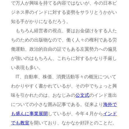
で万人が興味を持てる内容ではないが、今の日本ビ
ジネス界のインドに対する姿勢をサラリとうかがい
知る手がかりになるだろう。
もちろん経営者の視点、要はお金儲けをする人た
ちのための出版物なので、働く人々の権利である労
働運動、政治的自由の証でもある左翼勢力への偏見
が強いのはもちろん、これらに対するかなり手厳し
い表現も多い。
IT、自動車、株価、消費活動等々の概況について
わかりやすく書かれているが、その中でちょっと興
味を引かれたのは、おなじみの
公文式
のインド進出
についての小さな囲み記事である。従来より
海外で
も盛んに事業展開
しているが、今年４月から
インド
でも教室
を開いており、なかなか好評とのことだ。