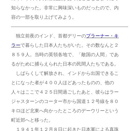
知らなかった。非常に興味深いものだったので、内
容の一部を取り上げてみよう。
—————————————————————————
独立前夜のインド、首都デリーの
プラーナー・キ
ラー
で暮らした日本人たちがいた。その数なんと２
８５９人。当時の英領各地で、「敵国の人間」であ
るがために捕らえられた日本の民間人たちである。
しばらくして解放され、インドから出国できるこ
とになった者が４００人ほどあったものの、他の
人々はここで４２５日間過ごしたあと、彼らはラー
ジャスターンのコーター市から国道１２号線を８０
キロほど北東へ向かったところのデーウリーという
町近郊へと移った。
１９４１年１２月８日に起きた日本軍による真珠