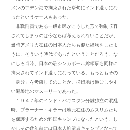
メンのアデン港で拘束された挙句にインド送りにな
ったというケースもあった。
非戦闘員である一般市民がこうした形で強制収容
されてしまうのは今ならば考えられないことだが、
当時アメリカ在住の日本人たちも似た経験をしたよ
うに、そういう時代であったということだろう。な
にしろ当時、日本の駐シンガポール総領事も同様に
拘束されてインド送りになっている。もっともその
「身分」を考慮してのことか、抑留地は過ごしやす
い避暑地のマスーリーであった。
１９４７年のインド・パキスタン分離独立の混乱
時、プラーナー・キラーは地元在住のムスリムたち
を保護するための難民キャンプになったという。し
かしその数年前には日本人抑留者キャンプとなって