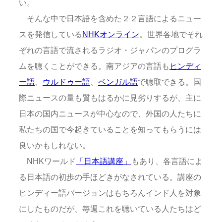
い。
そんな中で日本語を含めた２２言語によるニュー
スを発信している
NHKオンライン
。世界各地でそれ
ぞれの言語で流されるラジオ・ジャパンのプログラ
ムを聴くことができる。南アジアの言語も
ヒンディ
ー語
、
ウルドゥー語
、
ベンガル語
で聴取できる。国
際ニュースの量も質もはるかに見劣りするが、主に
日本の国内ニュースが中心なので、外国の人たちに
私たちの国で今起きていることを知ってもらうには
良いかもしれない。
NHKワールド
「日本語講座」
もあり、各言語によ
る日本語の初歩の手ほどきがなされている。講座の
ヒンディー語バージョンはもちろんインド人を対象
にしたものだが、毎週これを聴いている人たちはど