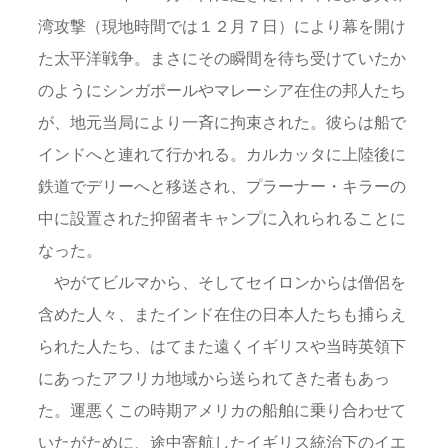
湾攻撃（現地時間では１２月７日）により幕を開け
た太平洋戦争。まさにその瞬間を待ち受けていたか
のようにシンガポールやマレーシア在住の邦人たち
が、地元当局により一斉に拘束された。彼らは船で
インドへと連れて行かれる。カルカッタに上陸後に
鉄道でデリーへと移送され、プラーナー・キラーの
中に設置された抑留者キャンプに入れられることに
なった。
やがてビルマから、そしてセイロンからは僧侶を
含めた人々、またインド在住の日本人たちも捕らえ
られた人たち、はてまた遠くイギリスや当時英領下
にあったアフリカ地域から送られてきた者もあっ
た。運悪くこの時期アメリカの船舶に乗り合わせて
いたがために、途中寄航したイギリス統治下のイエ