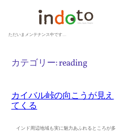
内
容
を
ただいまメンテナンス中です…
ス
キ
ッ
カテゴリー:
reading
プ
カイバル峠の向こうが見え
てくる
インド周辺地域も実に魅力あふれるところが多