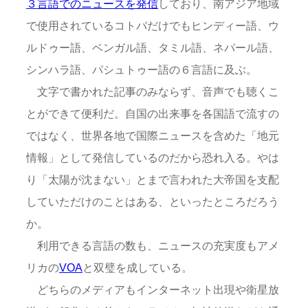
３言語でのニュースを発信
しており、南アジア地域
で使用されているコトバだけでもヒンディー語、ウ
ルドゥー語、ベンガル語、タミル語、ネパール語、
シンハラ語、パシュトゥー語の６言語に及ぶ。
文字で書かれた記事のみならず、音声でも聴くこ
とができて便利だ。自国の出来事を各国語で流すの
ではなく、世界各地で国際ニュースを含めた「地元
情報」として発信しているのだから恐れ入る。やは
り「太陽が沈まない」とまで言われた大帝国を支配
していただけのことはある、といったところだろう
か。
利用できる言語の数も、ニュースの充実度もアメ
リカの
VOA
と双璧を成している。
どちらのメディアもインターネット出現や衛星放