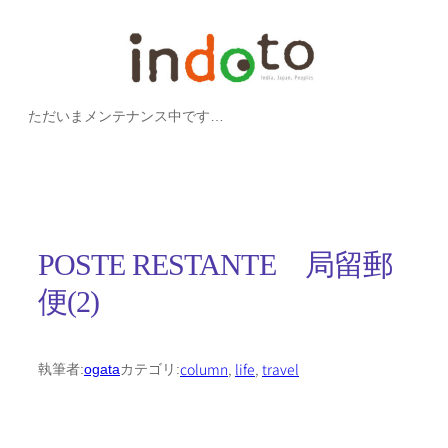
内
容
を
ただいまメンテナンス中です…
ス
キ
ッ
プ
POSTE RESTANTE 局留郵
便(2)
column
, 
life
, 
travel
執筆者:
ogata
カテゴリ: