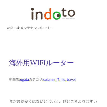
内
容
を
ただいまメンテナンス中です…
ス
キ
ッ
プ
海外用WIFIルーター
執筆者:
ogata
カテゴリ:
column
, 
IT
, 
life
, 
travel
まだまだ安くはないとはいえ、ひところよりはずい