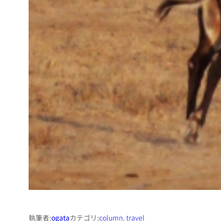
執筆者:
ogata
カテゴリ:
column
, 
travel