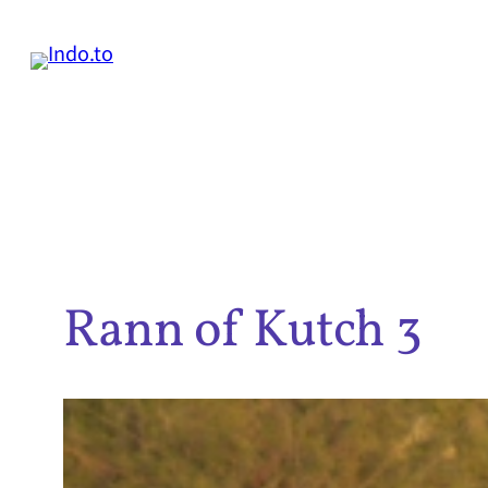
内
容
を
ス
キ
ッ
プ
Rann of Kutch 3