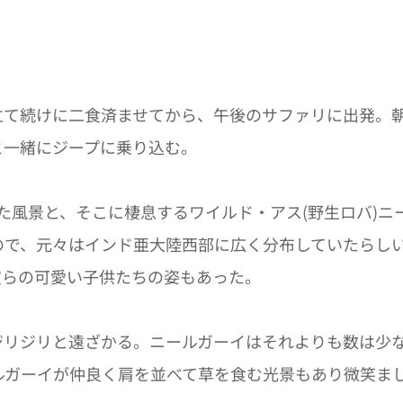
立て続けに二食済ませてから、午後のサファリに出発。
と一緒にジープに乗り込む。
した風景と、そこに棲息するワイルド・アス(野生ロバ)
う種類のもので、元々はインド亜大陸西部に広く分布していた
彼らの可愛い子供たちの姿もあった。
ジリジリと遠ざかる。ニールガーイはそれよりも数は少
ルガーイが仲良く肩を並べて草を食む光景もあり微笑ま