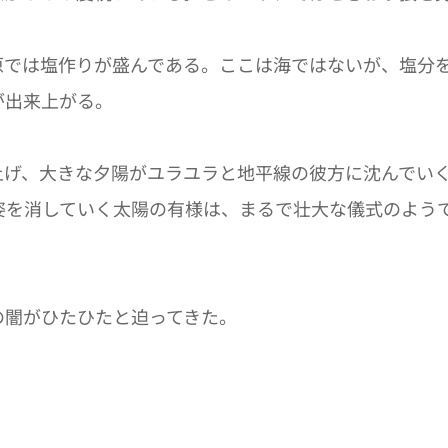
原では塩作りが盛んである。ここは海ではないが、塩分
が出来上がる。
上げ、大きな夕陽がユラユラと地平線の彼方に沈んでい
姿を消していく太陽の有様は、まるで壮大な儀式のよう
の闇がひたひたと迫ってきた。